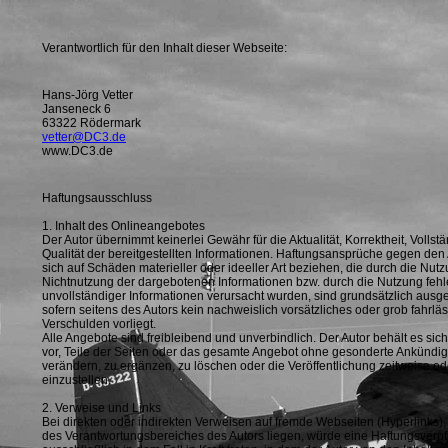
Verantwortlich für den Inhalt dieser Webseite:
Hans-Jörg Vetter
Janseneck 6
63322 Rödermark
vetter@DC3.de
www.DC3.de
Haftungsausschluss
1. Inhalt des Onlineangebotes
Der Autor übernimmt keinerlei Gewähr für die Aktualität, Korrektheit, Vollst
Qualität der bereitgestellten Informationen. Haftungsansprüche gegen den 
sich auf Schäden materieller oder ideeller Art beziehen, die durch die Nut
Nichtnutzung der dargebotenen Informationen bzw. durch die Nutzung fehl
unvollständiger Informationen verursacht wurden, sind grundsätzlich ausg
sofern seitens des Autors kein nachweislich vorsätzliches oder grob fahrlä
Verschulden vorliegt.
Alle Angebote sind freibleibend und unverbindlich. Der Autor behält es sic
vor, Teile der Seiten oder das gesamte Angebot ohne gesonderte Ankündi
verändern, zu ergänzen, zu löschen oder die Veröffentlichung zeitweise od
einzustellen.
2. Verweise und Links
Bei direkten oder indirekten Verweisen auf fremde Webseiten (Hyperlinks),
des Verantwortungsbereiches des Autors liegen, würde eine Haftungsverpf