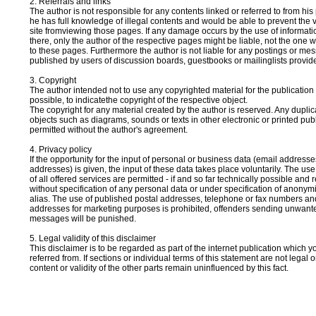
2. Referrals and links
The author is not responsible for any contents linked or referred to from his
he has full knowledge of illegal contents and would be able to prevent the vi
site fromviewing those pages. If any damage occurs by the use of informat
there, only the author of the respective pages might be liable, not the one 
to these pages. Furthermore the author is not liable for any postings or me
published by users of discussion boards, guestbooks or mailinglists provid
3. Copyright
The author intended not to use any copyrighted material for the publication o
possible, to indicatethe copyright of the respective object.
The copyright for any material created by the author is reserved. Any duplic
objects such as diagrams, sounds or texts in other electronic or printed publ
permitted without the author's agreement.
4. Privacy policy
If the opportunity for the input of personal or business data (email address
addresses) is given, the input of these data takes place voluntarily. The u
of all offered services are permitted - if and so far technically possible and
without specification of any personal data or under specification of anonym
alias. The use of published postal addresses, telephone or fax numbers an
addresses for marketing purposes is prohibited, offenders sending unwan
messages will be punished.
5. Legal validity of this disclaimer
This disclaimer is to be regarded as part of the internet publication which 
referred from. If sections or individual terms of this statement are not legal o
content or validity of the other parts remain uninfluenced by this fact.