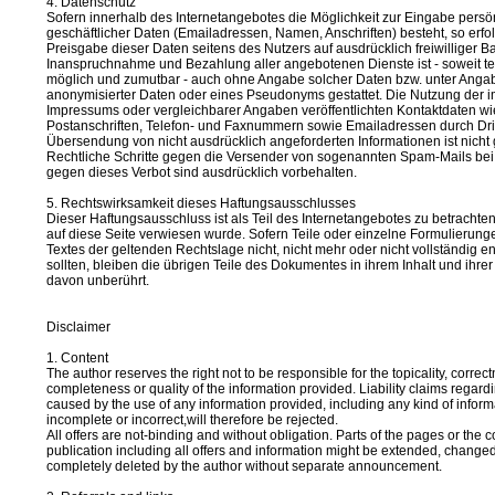
4. Datenschutz
Sofern innerhalb des Internetangebotes die Möglichkeit zur Eingabe persö
geschäftlicher Daten (Emailadressen, Namen, Anschriften) besteht, so erfol
Preisgabe dieser Daten seitens des Nutzers auf ausdrücklich freiwilliger Ba
Inanspruchnahme und Bezahlung aller angebotenen Dienste ist - soweit t
möglich und zumutbar - auch ohne Angabe solcher Daten bzw. unter Anga
anonymisierter Daten oder eines Pseudonyms gestattet. Die Nutzung der
Impressums oder vergleichbarer Angaben veröffentlichten Kontaktdaten wi
Postanschriften, Telefon- und Faxnummern sowie Emailadressen durch Drit
Übersendung von nicht ausdrücklich angeforderten Informationen ist nicht g
Rechtliche Schritte gegen die Versender von sogenannten Spam-Mails bei
gegen dieses Verbot sind ausdrücklich vorbehalten.
5. Rechtswirksamkeit dieses Haftungsausschlusses
Dieser Haftungsausschluss ist als Teil des Internetangebotes zu betrachte
auf diese Seite verwiesen wurde. Sofern Teile oder einzelne Formulierung
Textes der geltenden Rechtslage nicht, nicht mehr oder nicht vollständig 
sollten, bleiben die übrigen Teile des Dokumentes in ihrem Inhalt und ihrer 
davon unberührt.
Disclaimer
1. Content
The author reserves the right not to be responsible for the topicality, correc
completeness or quality of the information provided. Liability claims rega
caused by the use of any information provided, including any kind of inform
incomplete or incorrect,will therefore be rejected.
All offers are not-binding and without obligation. Parts of the pages or the 
publication including all offers and information might be extended, changed 
completely deleted by the author without separate announcement.