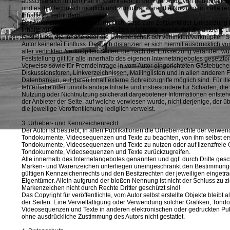
ausschließlich in dem Fall in Kraft treten, in dem der Autor von den Inhalte
und es ihm technisch möglich und zumutbar wäre, die Nutzung im Falle rec
Inhalte zu verhindern.
Der Autor erklärt hiermit ausdrücklich, dass zum Zeitpunkt der Linksetzung 
Inhalte auf den zu verlinkenden Seiten erkennbar waren. Auf die aktuelle u
Gestaltung, die Inhalte oder die Urheberschaft der verlinkten/verknüpften S
Autor keinerlei Einfluss. Deshalb distanziert er sich hiermit ausdrücklich vo
aller verlinkten /verknüpften Seiten, die nach der Linksetzung verändert w
Feststellung gilt für alle innerhalb des eigenen Internetangebotes gesetzte
Verweise sowie für Fremdeinträge in vom Autor eingerichteten Gästebüche
Diskussionsforen, Linkverzeichnissen, Mailinglisten und in allen anderen
Datenbanken, auf deren Inhalt externe Schreibzugriffe möglich sind. Für ill
fehlerhafte oder unvollständige Inhalte und insbesondere für Schäden, die
Nutzung oder Nichtnutzung solcherart dargebotener Informationen entstehen
der Anbieter der Seite, auf welche verwiesen wurde, nicht derjenige, der üb
die jeweilige Veröffentlichung lediglich verweist.
3. Urheber- und Kennzeichenrecht
Der Autor ist bestrebt, in allen Publikationen die Urheberrechte der verwen
Tondokumente, Videosequenzen und Texte zu beachten, von ihm selbst erst
Tondokumente, Videosequenzen und Texte zu nutzen oder auf lizenzfreie G
Tondokumente, Videosequenzen und Texte zurückzugreifen.
Alle innerhalb des Internetangebotes genannten und ggf. durch Dritte ges
Marken- und Warenzeichen unterliegen uneingeschränkt den Bestimmunge
gültigen Kennzeichenrechts und den Besitzrechten der jeweiligen eingetr
Eigentümer. Allein aufgrund der bloßen Nennung ist nicht der Schluss zu z
Markenzeichen nicht durch Rechte Dritter geschützt sind!
Das Copyright für veröffentlichte, vom Autor selbst erstellte Objekte bleibt a
der Seiten. Eine Vervielfältigung oder Verwendung solcher Grafiken, Tond
Videosequenzen und Texte in anderen elektronischen oder gedruckten Publ
ohne ausdrückliche Zustimmung des Autors nicht gestattet.